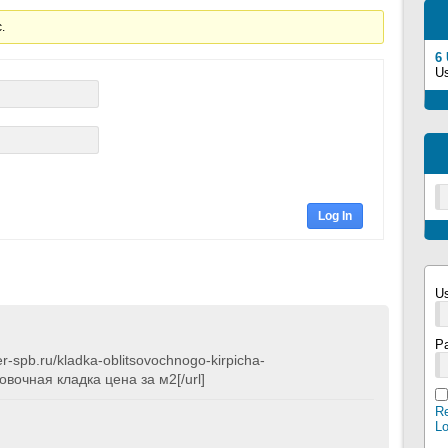
c.
6
U
Log In
U
P
der-spb.ru/kladka-oblitsovochnogo-kirpicha-
овочная кладка цена за м2[/url]
Re
L