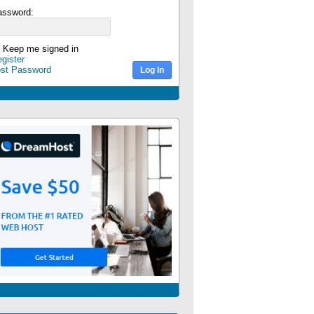
assword:
Keep me signed in
gister
ost Password
Log In