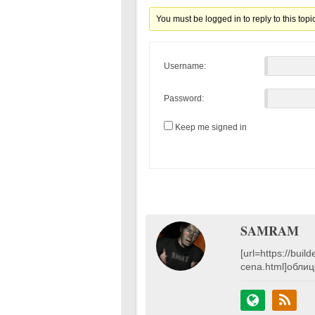
You must be logged in to reply to this topi
Username:
Password:
Keep me signed in
SAMRAM
[url=https://buil
cena.html]облиц