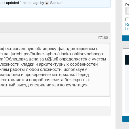
 last updated
1 month ago
by
Samram
.
P
Re
L
#7180
офессиональную облицовку фасадов кирпичом с
тва. [url=https://builder-spb.ru/kladka-oblitsovochnogo-
html]Облицовка цена за м2[/url] определяется с учетом
 сложности кладки и архитектурных особенностей
няем работы любой сложности, используем
ехнологии и проверенные материалы. Перед
 составляется подробная смета без скрытых
платный выезд специалиста и консультация.