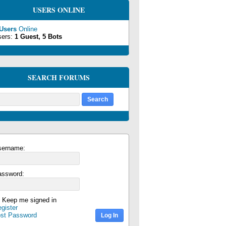
USERS ONLINE
 Users
Online
sers:
1 Guest, 5 Bots
SEARCH FORUMS
sername:
assword:
Keep me signed in
gister
ost Password
Log In