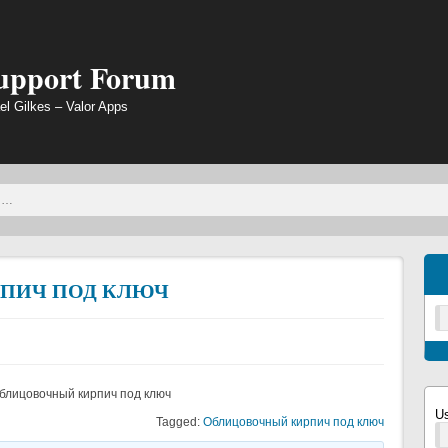
Support Forum
el Gilkes – Valor Apps
ПИЧ ПОД КЛЮЧ
блицовочный кирпич под ключ
U
Tagged:
Облицовочный кирпич под ключ